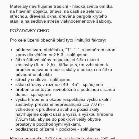
Materiály navrhujeme tradiční - hladká světlá omítka
na hlavním objektu, tmavší na části se zelenou
střechou, dřevěná okna, dřevěná pergola krytého
stání a na sedlové střeše vláknocementové šablony.
POŽADAVKY CHKO:
Pro celé území obecně platí tyto limitující faktory:
půdorys tvaru obdélníku, “T”, “L”, s poměrem stran
zpravidla větším než 5:3 - splňujeme
šířka štítové stěny respektující šířku okolní
zástavby (6 m - 8,5) - šířka je 5,7m vzhledem k
prudkému svahu a pozici skály a odkazu na šířku
původního objektu
střechy sedlové - splňujeme
sklon střechy v rozmezí 40 - 45° - splňujeme
hřeben orientován rovnoběžně s podélnou stranou
domu - splňujeme
výška hřebene a okapu respektující výšku okolní
zástavby, převážně nepřesahující cca 7,0 m -
vzhledem k prudkému svahu a pozici skály
navrhujeme objekt užší a vyšší, s výškou hřebene
7,91m tak, aby se do podkroví vešly obytné
prostory s podchodnými výškami.
podlažnost: přízemí + podkroví - splňujeme
Plocha pozemku: 1737 m², zastavěná plocha: 190 m²,