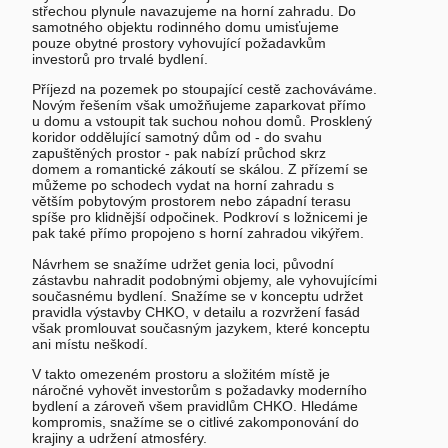
střechou plynule navazujeme na horní zahradu. Do
samotného objektu rodinného domu umisťujeme
pouze obytné prostory vyhovující požadavkům
investorů pro trvalé bydlení.
Příjezd na pozemek po stoupající cestě zachováváme.
Novým řešením však umožňujeme zaparkovat přímo
u domu a vstoupit tak suchou nohou domů. Prosklený
koridor oddělující samotný dům od - do svahu
zapuštěných prostor - pak nabízí průchod skrz
domem a romantické zákoutí se skálou. Z přízemí se
můžeme po schodech vydat na horní zahradu s
větším pobytovým prostorem nebo západní terasu
spíše pro klidnější odpočinek. Podkroví s ložnicemi je
pak také přímo propojeno s horní zahradou vikýřem.
Návrhem se snažíme udržet genia loci, původní
zástavbu nahradit podobnými objemy, ale vyhovujícími
současnému bydlení. Snažíme se v konceptu udržet
pravidla výstavby CHKO, v detailu a rozvržení fasád
však promlouvat současným jazykem, které konceptu
ani místu neškodí.
V takto omezeném prostoru a složitém místě je
náročné vyhovět investorům s požadavky moderního
bydlení a zároveň všem pravidlům CHKO. Hledáme
kompromis, snažíme se o citlivé zakomponování do
krajiny a udržení atmosféry.