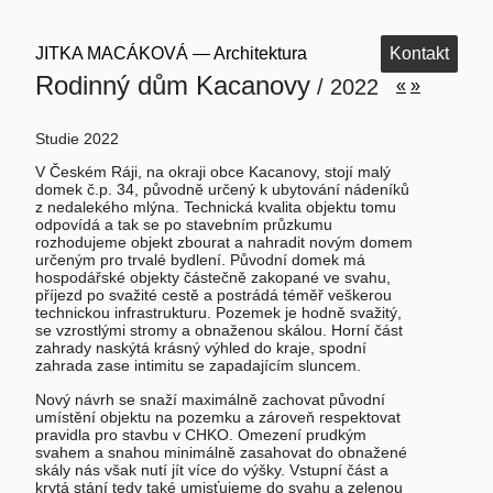
JITKA MACÁKOVÁ — Architektura
Kontakt
Rodinný dům Kacanovy
/ 2022
«
»
Studie 2022
V Českém Ráji, na okraji obce Kacanovy, stojí malý
domek č.p. 34, původně určený k ubytování nádeníků
z nedalekého mlýna. Technická kvalita objektu tomu
odpovídá a tak se po stavebním průzkumu
rozhodujeme objekt zbourat a nahradit novým domem
určeným pro trvalé bydlení. Původní domek má
hospodářské objekty částečně zakopané ve svahu,
příjezd po svažité cestě a postrádá téměř veškerou
technickou infrastrukturu. Pozemek je hodně svažitý,
se vzrostlými stromy a obnaženou skálou. Horní část
zahrady naskýtá krásný výhled do kraje, spodní
zahrada zase intimitu se zapadajícím sluncem.
Nový návrh se snaží maximálně zachovat původní
umístění objektu na pozemku a zároveň respektovat
pravidla pro stavbu v CHKO. Omezení prudkým
svahem a snahou minimálně zasahovat do obnažené
skály nás však nutí jít více do výšky. Vstupní část a
krytá stání tedy také umisťujeme do svahu a zelenou